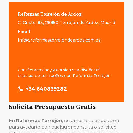
Reformas Torrejón de Ardoz
C. Cristo, 83, 28850 Torrejón de Ardoz, Madrid
Email
info@reformastorrejondeardoz.com.es
Contáctanos hoy y comienza a diseñar el
espacio de tus sueños con Reformas Torrejón
+34
640839282
Solicita Presupuesto Gratis
En
Reformas
Torrejón
, estamos a tu disposición
para ayudarte con cualquier consulta o solicitud